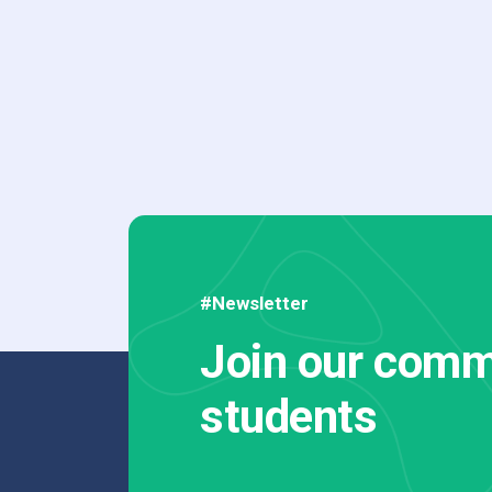
#Newsletter
Join our comm
students